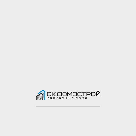
Как заказать
Посещение строительства
Полезные статьи
Вакансии
Обсудить
cтроительство
Оставьте свои контакты
и мы обсудим все детали
Я согласен на обработку
своих
персональных данных