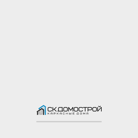
Оконные рамы
Не выбрано
Двери
Не выбрано
Столбы и ступени
Не выбрано
Обсудить
cтроительство
Оставьте свои контакты
и мы обсудим все детали