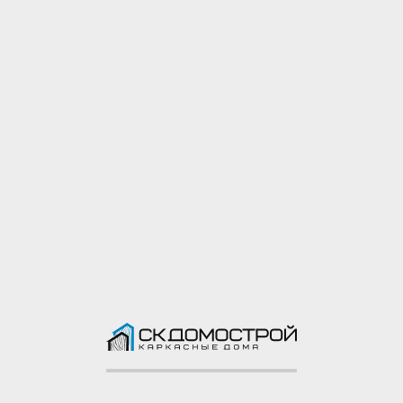
Межкомнатные
двери
Окна
Окна: двухкамерные
ПВХ “REHAU”,
размеры согласно
проекту
Лестница
Лестница
Терраса (при наличии)
Пол: строганая доска
40х100 мм
Потолок: строганая
доска 20х100 мм
Столбы: строганая
доска 40х150 мм
Поручни: строганая