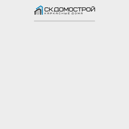
доска 40х150 мм
Балясины: строганая
доска 40х100 мм
Доставка и сборка
Сборка домокомплекта на участке
Сборка
заказчика
Доставка
50 км от МКАД, КАД бесплатно
Гарантия
5 лет
Ознакомиться полностью
Фото построенного дома