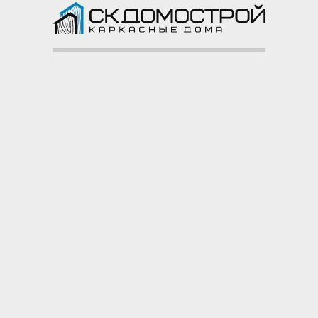
Каркасный дом 9х9,5 КП
Харитоново
КП Харитоново, Подольский район,
Московская область
Смотреть все построенные объекты ->