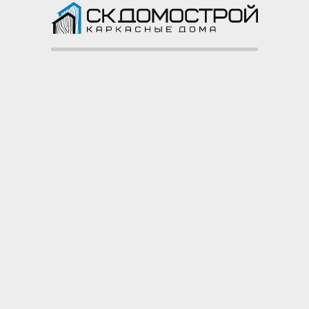
Каркасный дом 8х10 СНТ
Орбита
СНТ Орбита, Подольск,
Московская область
Смотреть все построенные объекты ->